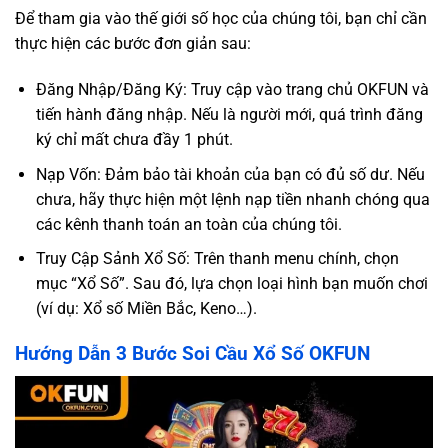
Để tham gia vào thế giới số học của chúng tôi, bạn chỉ cần
thực hiện các bước đơn giản sau:
Đăng Nhập/Đăng Ký: Truy cập vào trang chủ OKFUN và
tiến hành đăng nhập. Nếu là người mới, quá trình đăng
ký chỉ mất chưa đầy 1 phút.
Nạp Vốn: Đảm bảo tài khoản của bạn có đủ số dư. Nếu
chưa, hãy thực hiện một lệnh nạp tiền nhanh chóng qua
các kênh thanh toán an toàn của chúng tôi.
Truy Cập Sảnh Xổ Số: Trên thanh menu chính, chọn
mục “Xổ Số”. Sau đó, lựa chọn loại hình bạn muốn chơi
(ví dụ: Xổ số Miền Bắc, Keno…).
Hướng Dẫn 3 Bước Soi Cầu Xổ Số OKFUN