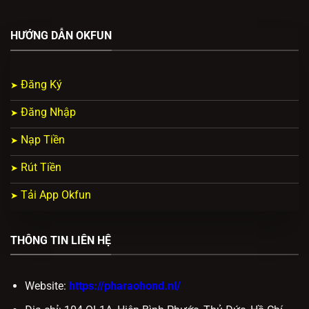
HƯỚNG DẪN OKFUN
Đăng Ký
Đăng Nhập
Nạp Tiền
Rút Tiền
Tải App Okfun
THÔNG TIN LIÊN HỆ
Website:
https://pharaohond.nl/