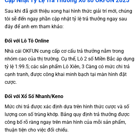
Cập Nhật Tỷ Lệ Trả Thưởng Xổ số OKFUN 2025
Sau khi đã giới thiệu xong hai hình thức giải trí mới, chúng
tôi sẽ đến ngay phần cập nhật tỷ lệ trả thưởng ngay sau
đây để anh em tham khảo:
Đối với Lô Tô Online
Nhà cái OKFUN cung cấp cơ cấu trả thưởng nằm trong
nhóm cao của thị trường. Cụ thể, Lô 2 số Miền Bắc áp dụng
tỷ lệ 1:99.5; các sản phẩm Lô Xiên, 3 Càng có mức chi trả
cạnh tranh, được công khai minh bạch tại màn hình đặt
cược.
Đối với Xổ Số Nhanh/Keno
Mức chi trả được xác định dựa trên hình thức cược và số
lượng con số trùng khớp. Bảng quy định trả thưởng được
công bố rõ ràng ngay trên màn hình của mỗi sản phẩm,
thuận tiện cho việc đối chiếu.