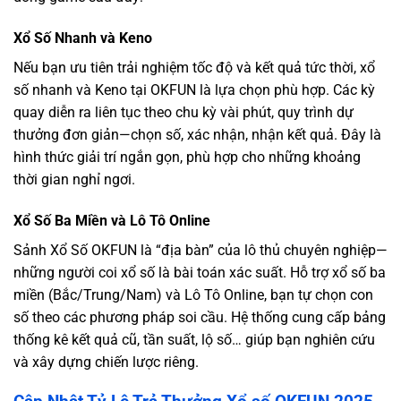
Xổ Số Nhanh và Keno
Nếu bạn ưu tiên trải nghiệm tốc độ và kết quả tức thời, xổ
số nhanh và Keno tại OKFUN là lựa chọn phù hợp. Các kỳ
quay diễn ra liên tục theo chu kỳ vài phút, quy trình dự
thưởng đơn giản—chọn số, xác nhận, nhận kết quả. Đây là
hình thức giải trí ngắn gọn, phù hợp cho những khoảng
thời gian nghỉ ngơi.
Xổ Số Ba Miền và Lô Tô Online
Sảnh Xổ Số OKFUN là “địa bàn” của lô thủ chuyên nghiệp—
những người coi xổ số là bài toán xác suất. Hỗ trợ xổ số ba
miền (Bắc/Trung/Nam) và Lô Tô Online, bạn tự chọn con
số theo các phương pháp soi cầu. Hệ thống cung cấp bảng
thống kê kết quả cũ, tần suất, lộ số… giúp bạn nghiên cứu
và xây dựng chiến lược riêng.