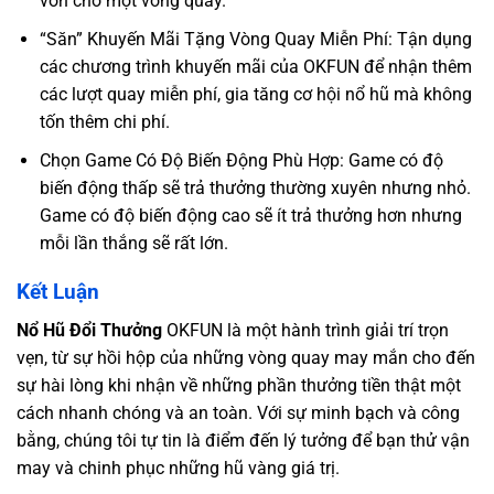
vốn cho một vòng quay.
“Săn” Khuyến Mãi Tặng Vòng Quay Miễn Phí: Tận dụng
các chương trình khuyến mãi của OKFUN để nhận thêm
các lượt quay miễn phí, gia tăng cơ hội nổ hũ mà không
tốn thêm chi phí.
Chọn Game Có Độ Biến Động Phù Hợp: Game có độ
biến động thấp sẽ trả thưởng thường xuyên nhưng nhỏ.
Game có độ biến động cao sẽ ít trả thưởng hơn nhưng
mỗi lần thắng sẽ rất lớn.
Kết Luận
Nổ Hũ Đổi Thưởng
OKFUN là một hành trình giải trí trọn
vẹn, từ sự hồi hộp của những vòng quay may mắn cho đến
sự hài lòng khi nhận về những phần thưởng tiền thật một
cách nhanh chóng và an toàn. Với sự minh bạch và công
bằng, chúng tôi tự tin là điểm đến lý tưởng để bạn thử vận
may và chinh phục những hũ vàng giá trị.