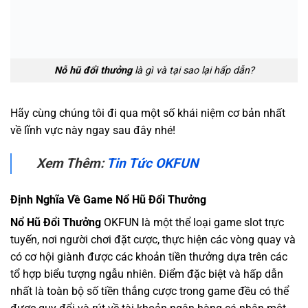
Nỗ hũ đổi thưởng
là gì và tại sao lại hấp dẫn?
Hãy cùng chúng tôi đi qua một số khái niệm cơ bản nhất
về lĩnh vực này ngay sau đây nhé!
Xem Thêm:
Tin Tức OKFUN
Định Nghĩa Về Game Nổ Hũ Đổi Thưởng
Nổ Hũ Đổi Thưởng
OKFUN là một thể loại game slot trực
tuyến, nơi người chơi đặt cược, thực hiện các vòng quay và
có cơ hội giành được các khoản tiền thưởng dựa trên các
tổ hợp biểu tượng ngẫu nhiên. Điểm đặc biệt và hấp dẫn
nhất là toàn bộ số tiền thắng cược trong game đều có thể