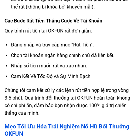
thể rút (không bị khóa bởi khuyến mãi).
Các Bước Rút Tiền Thắng Cược Về Tài Khoản
Quy trình rút tiền tại OKFUN rất đơn giản:
Đăng nhập và truy cập mục “Rút Tiền”.
Chọn tài khoản ngân hàng chính chủ đã liên kết.
Nhập số tiền muốn rút và xác nhận.
Cam Kết Về Tốc Độ và Sự Minh Bạch
Chúng tôi cam kết xử lý các lệnh rút tiền hợp lệ trong vòng
3-5 phút. Quá trình đổi thưởng tại OKFUN hoàn toàn không
có chi phí ẩn, đảm bảo bạn nhận được 100% giá trị chiến
thắng của mình.
Mẹo Tối Ưu Hóa Trải Nghiệm Nổ Hũ Đổi Thưởng
OKFUN