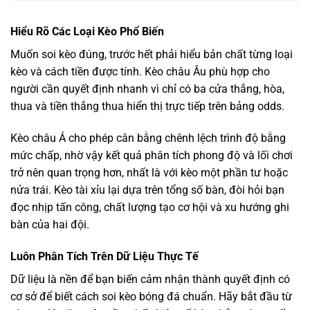
Hiểu Rõ Các Loại Kèo Phổ Biến
Muốn soi kèo đúng, trước hết phải hiểu bản chất từng loại
kèo và cách tiền được tính. Kèo châu Âu phù hợp cho
người cần quyết định nhanh vì chỉ có ba cửa thắng, hòa,
thua và tiền thắng thua hiển thị trực tiếp trên bảng odds.
Kèo châu Á cho phép cân bằng chênh lệch trình độ bằng
mức chấp, nhờ vậy kết quả phân tích phong độ và lối chơi
trở nên quan trọng hơn, nhất là với kèo một phần tư hoặc
nửa trái. Kèo tài xỉu lại dựa trên tổng số bàn, đòi hỏi bạn
đọc nhịp tấn công, chất lượng tạo cơ hội và xu hướng ghi
bàn của hai đội.
Luôn Phân Tích Trên Dữ Liệu Thực Tế
Dữ liệu là nền để bạn biến cảm nhận thành quyết định có
cơ sở để biết cách soi kèo bóng đá chuẩn. Hãy bắt đầu từ