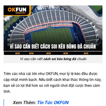
Vì sao cần viết
cách soi kèo bóng đá
chuẩn
Trên các nhà cái lớn như OKFUN, mọi tỷ lệ kèo đều được
cập nhật minh bạch. Nếu biết cách khai thác thông tin này,
bạn sẽ có lợi thế hơn so với người chơi đặt cược theo cảm
tính.
Xem Thêm:
Tin Tức OKFUN