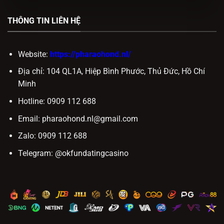
THÔNG TIN LIÊN HỆ
Website:
https://pharaohond.nl/
Địa chỉ: 104 QL1A, Hiệp Bình Phước, Thủ Đức, Hồ Chí
Minh
Hotline: 0909 112 688
Email:
pharaohond.nl@gmail.com
Zalo: 0909 112 688
Telegram: @okfundatingcasino